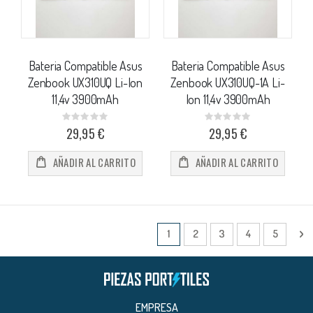
Bateria Compatible Asus
Bateria Compatible Asus
Zenbook UX310UQ Li-Ion
Zenbook UX310UQ-1A Li-
11,4v 3900mAh
Ion 11,4v 3900mAh
Rating:
Rating:
0%
0%
29,95 €
29,95 €
AÑADIR AL CARRITO
AÑADIR AL CARRITO
Página
Actualmente estás leyendo págin
Página
Página
Página
Página
Pá
Si
1
2
3
4
5
EMPRESA