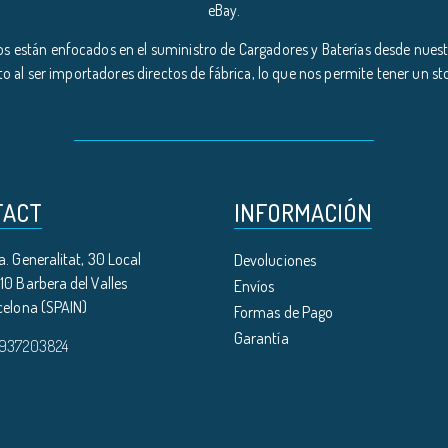
eBay.
s están enfocados en el suministro de Cargadores y Baterías desde nuestr
o al ser importadores directos de fábrica, lo que nos permite tener un s
TACT
INFORMACIÓN
. Generalitat, 30 Local
Devoluciones
0 Barbera del Valles
Envíos
celona (SPAIN)
Formas de Pago
Garantía
 937203824