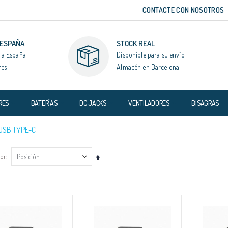
CONTACTE CON NOSOTROS
 ESPAÑA
STOCK REAL
la España
Disponible para su envío
res
Almacén en Barcelona
RES
BATERÍAS
DC JACKS
VENTILADORES
BISAGRAS
USB TYPE-C
por
Fijar
Dirección
Descendente