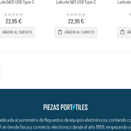
tude 5420 USB Type-C
Latitude 5421 USB Type-C
Latitud
Rating:
Rating:
0%
0%
0
22,95 €
22,95 €
AÑADIR AL CARRITO
AÑADIR AL CARRITO
AÑ
icada al suministro de Repuestos de equipos electrónicos, contando co
l en tienda física y comercio electrónico desde el año 1999, empezando a