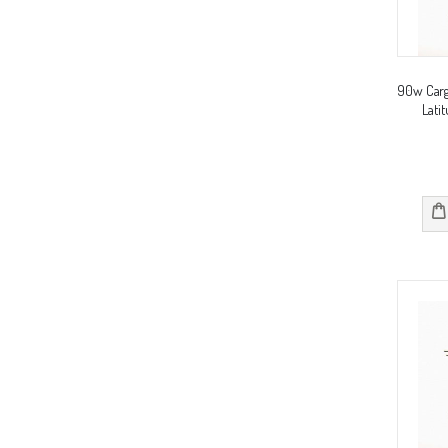
90w Carg
Lati