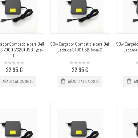
ador Compatible para Dell
90w Cargador Compatible para Dell
90w Cargador
 16 7000 (7620) USB Type-
Latitude 3400 USB Type-C
Latitud
C
Rating:
Rating:
0%
0%
0
22,95 €
22,95 €
AÑADIR AL CARRITO
AÑADIR AL CARRITO
AÑ