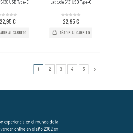
e 5430 USB Type-C
Latitude 5431 USB Type-C
Rating:
Rating:
%
0%
22,95 €
22,95 €
ADIR AL CARRITO
AÑADIR AL CARRITO
Página
Actualmente estás leyendo página
Página
Página
Página
Página
Página
Siguiente
1
2
3
4
5
n experiencia en el mundo de la
 vender online en el año 2002 en