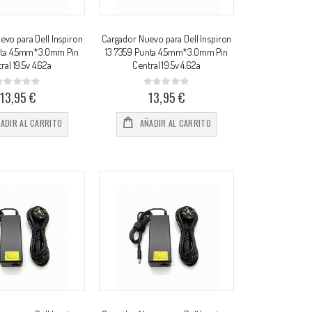
vo para Dell Inspiron
Cargador Nuevo para Dell Inspiron
nta 4.5mm*3.0mm Pin
13 7359 Punta 4.5mm*3.0mm Pin
ral 19.5v 4.62a
Central 19.5v 4.62a
Rating:
Rating:
%
0%
13,95 €
13,95 €
ADIR AL CARRITO
AÑADIR AL CARRITO