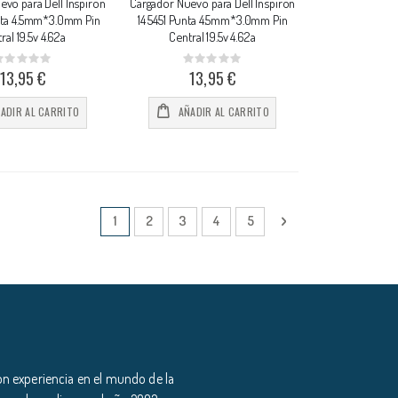
vo para Dell Inspiron
Cargador Nuevo para Dell Inspiron
nta 4.5mm*3.0mm Pin
14 5451 Punta 4.5mm*3.0mm Pin
ral 19.5v 4.62a
Central 19.5v 4.62a
Rating:
Rating:
%
0%
13,95 €
13,95 €
ADIR AL CARRITO
AÑADIR AL CARRITO
Página
Actualmente estás leyendo página
Página
Página
Página
Página
Página
Siguiente
1
2
3
4
5
n experiencia en el mundo de la