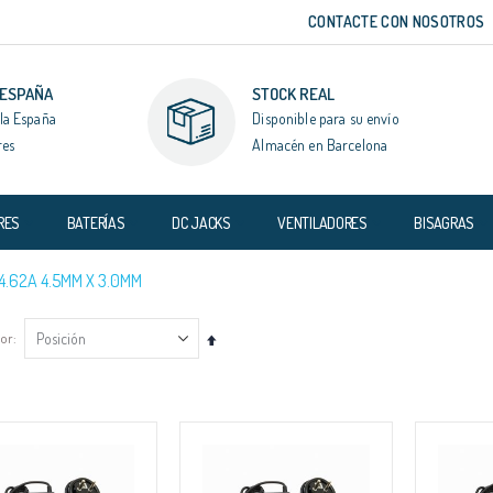
CONTACTE CON NOSOTROS
 ESPAÑA
STOCK REAL
la España
Disponible para su envío
res
Almacén en Barcelona
RES
BATERÍAS
DC JACKS
VENTILADORES
BISAGRAS
 4.62A 4.5MM X 3.0MM
por
Fijar
Dirección
Descendente