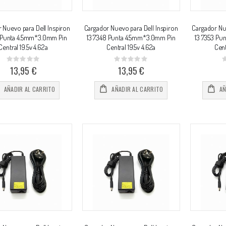
 Nuevo para Dell Inspiron
Cargador Nuevo para Dell Inspiron
Cargador Nue
7 Punta 4.5mm*3.0mm Pin
13 7348 Punta 4.5mm*3.0mm Pin
13 7353 Pu
Central 19.5v 4.62a
Central 19.5v 4.62a
Cent
Rating:
Rating:
0%
0%
0
13,95 €
13,95 €
AÑADIR AL CARRITO
AÑADIR AL CARRITO
AÑ