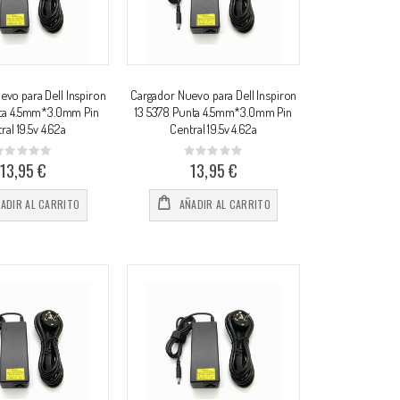
vo para Dell Inspiron
Cargador Nuevo para Dell Inspiron
nta 4.5mm*3.0mm Pin
13 5378 Punta 4.5mm*3.0mm Pin
ral 19.5v 4.62a
Central 19.5v 4.62a
Rating:
Rating:
%
0%
13,95 €
13,95 €
ADIR AL CARRITO
AÑADIR AL CARRITO