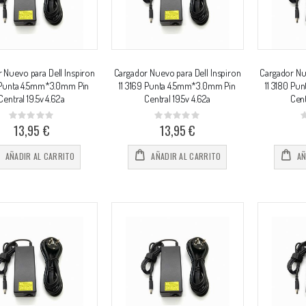
 Nuevo para Dell Inspiron
Cargador Nuevo para Dell Inspiron
Cargador Nue
8 Punta 4.5mm*3.0mm Pin
11 3169 Punta 4.5mm*3.0mm Pin
11 3180 Pu
Central 19.5v 4.62a
Central 19.5v 4.62a
Cent
Rating:
Rating:
0%
0%
0
13,95 €
13,95 €
AÑADIR AL CARRITO
AÑADIR AL CARRITO
AÑ