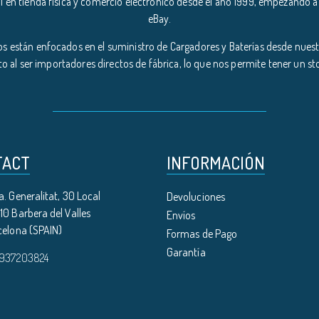
l en tienda física y comercio electrónico desde el año 1999, empezando a
eBay.
s están enfocados en el suministro de Cargadores y Baterías desde nuestr
o al ser importadores directos de fábrica, lo que nos permite tener un s
TACT
INFORMACIÓN
. Generalitat, 30 Local
Devoluciones
0 Barbera del Valles
Envíos
celona (SPAIN)
Formas de Pago
Garantía
 937203824