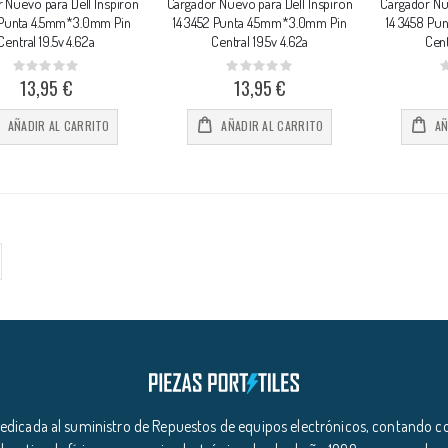
 Nuevo para Dell Inspiron
Cargador Nuevo para Dell Inspiron
Cargador Nue
1 Punta 4.5mm*3.0mm Pin
14 3452 Punta 4.5mm*3.0mm Pin
14 3458 Pu
Central 19.5v 4.62a
Central 19.5v 4.62a
Cent
Rating:
Rating:
0%
0%
0
13,95 €
13,95 €
AÑADIR AL CARRITO
AÑADIR AL CARRITO
AÑ
icada al suministro de Repuestos de equipos electrónicos, contando co