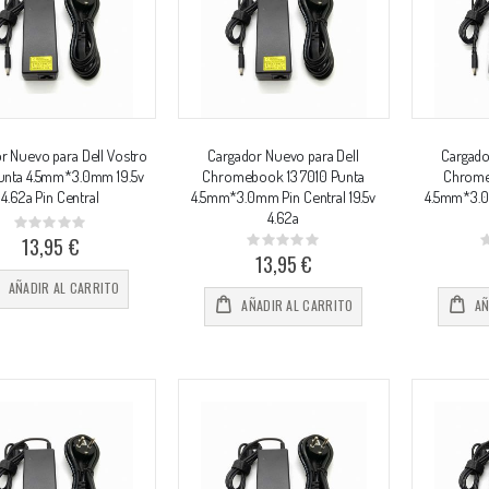
r Nuevo para Dell Vostro
Cargador Nuevo para Dell
Cargado
unta 4.5mm*3.0mm 19.5v
Chromebook 13 7010 Punta
Chrome
4.62a Pin Central
4.5mm*3.0mm Pin Central 19.5v
4.5mm*3.0m
4.62a
Rating:
0%
13,95 €
Rating:
0%
0
13,95 €
AÑADIR AL CARRITO
AÑADIR AL CARRITO
AÑ