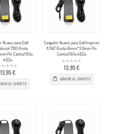
r Nuevo para Dell
Cargador Nuevo para Dell Inspiron
book 7310 Punta
11 3147 Punta 4.5mm*3.0mm Pin
m Pin Central 19.5v
Central 19.5v 4.62a
4.62a
Rating:
0%
13,95 €
Rating:
%
13,95 €
AÑADIR AL CARRITO
ADIR AL CARRITO