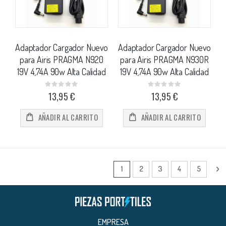
Adaptador Cargador Nuevo
Adaptador Cargador Nuevo
para Airis PRAGMA N920
para Airis PRAGMA N930R
19V 4,74A 90w Alta Calidad
19V 4,74A 90w Alta Calidad
Rating:
Rating:
0%
0%
13,95 €
13,95 €
AÑADIR AL CARRITO
AÑADIR AL CARRITO
Página
Actualmente estás leyendo págin
Página
Página
Página
Página
Pá
Si
1
2
3
4
5
EMPRESA