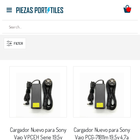
Mi ces
Toggle
Ir
Nav
al
contenido
FILTER
Cargador Nuevo para Sony
Cargador Nuevo para Sony
Vaio VPCEH Serie 19,5v
Vaio PCG-71811m 19,5v 4,7a