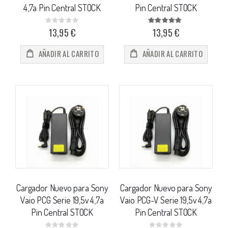
4,7a Pin Central STOCK
Pin Central STOCK
Rating:
Valoración:
0%
95%
13,95 €
13,95 €
AÑADIR AL CARRITO
AÑADIR AL CARRITO
Cargador Nuevo para Sony
Cargador Nuevo para Sony
Vaio PCG Serie 19,5v 4,7a
Vaio PCG-V Serie 19,5v 4,7a
Pin Central STOCK
Pin Central STOCK
Rating:
Rating: