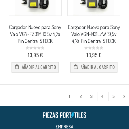
Cargador Nuevo para Sony
Cargador Nuevo para Sony
Vaio VGN-FZ31M 19,5v 4,7a
Vaio VGN-N31L/W 19,5v
Pin Central STOCK
4,7a Pin Central STOCK
Rating:
Rating:
0%
0%
13,95 €
13,95 €
AÑADIR AL CARRITO
AÑADIR AL CARRITO
Página
Actualmente estás leyendo págin
Página
Página
Página
Página
Pá
Si
1
2
3
4
5
EMPRESA