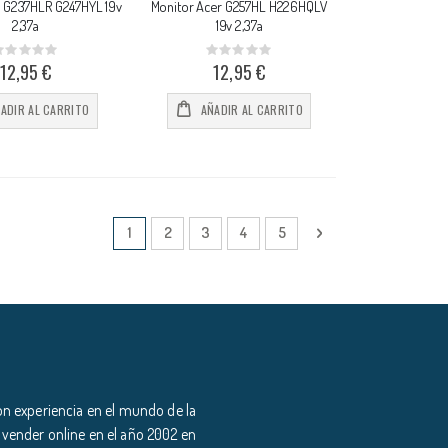
r G237HLR G247HYL 19v
Monitor Acer G257HL H226HQLV
2,37a
19v 2,37a
Rating:
Rating:
%
0%
12,95 €
12,95 €
ADIR AL CARRITO
AÑADIR AL CARRITO
Página
Actualmente estás leyendo página
Página
Página
Página
Página
Página
Siguiente
1
2
3
4
5
n experiencia en el mundo de la
 vender online en el año 2002 en