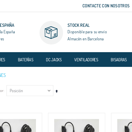
CONTACTE CON NOSOTROS
 ESPAÑA
STOCK REAL
la España
Disponible para su envío
res
Almacén en Barcelona
RES
BATERÍAS
DC JACKS
VENTILADORES
BISAGRAS
NES
por
Fijar
Dirección
Descendente