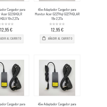
ador Cargador para
45w Adaptador Cargador para
r Acer G226HQLR
Monitor Acer G227Hql G227HQLAR
HQLV 19v 2,37a
19v 2,37a
Rating:
Rating:
%
0%
12,95 €
12,95 €
ADIR AL CARRITO
AÑADIR AL CARRITO
ador Cargador para
45w Adaptador Cargador para