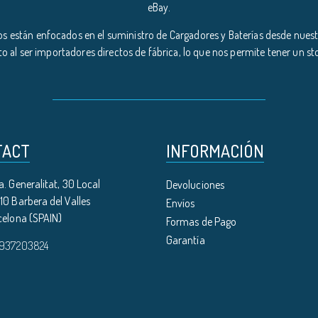
eBay.
s están enfocados en el suministro de Cargadores y Baterías desde nuestr
o al ser importadores directos de fábrica, lo que nos permite tener un s
TACT
INFORMACIÓN
. Generalitat, 30 Local
Devoluciones
0 Barbera del Valles
Envíos
celona (SPAIN)
Formas de Pago
Garantía
 937203824