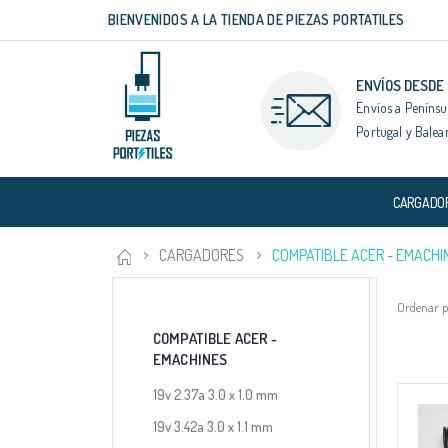
BIENVENIDOS A LA TIENDA DE PIEZAS PORTATILES
Ir
al
contenido
ENVÍOS DESDE
Envíos a Penínsu
Portugal y Balea
CARGADO
CARGADORES
COMPATIBLE ACER - EMACHI
Ordenar 
COMPATIBLE ACER -
EMACHINES
19v 2.37a 3.0 x 1.0 mm
19v 3.42a 3.0 x 1.1 mm