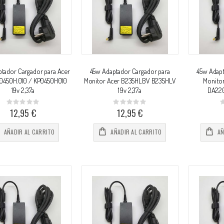
tador Cargador para Acer
45w Adaptador Cargador para
45w Adapt
.0450H.010 / KP0450H010
Monitor Acer B235HLBV B235HLV
Monito
19v 2,37a
19v 2,37a
DA220
Rating:
Rating:
0%
0%
0
12,95 €
12,95 €
AÑADIR AL CARRITO
AÑADIR AL CARRITO
AÑ