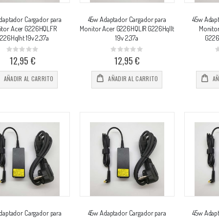
daptador Cargador para
45w Adaptador Cargador para
45w Adapt
itor Acer G226HQLFR
Monitor Acer G226HQLIR G226Hqllt
Monito
226Hqlht 19v 2,37a
19v 2,37a
G226
Rating:
Rating:
0%
0%
0
12,95 €
12,95 €
AÑADIR AL CARRITO
AÑADIR AL CARRITO
AÑ
daptador Cargador para
45w Adaptador Cargador para
45w Adapt