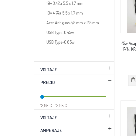
19v 3.42a 5.5 x 1.7 mm
19v 4.74a 5.5 x 1.7 mm
Acer Antiguos 5,5 mm x 2,5 mm
USB Type-C 45w
USB Type-C 65w
45w Adap
P/N: KP
VOLTAJE
PRECIO
12,95 € - 12,95 €
VOLTAJE
AMPERAJE