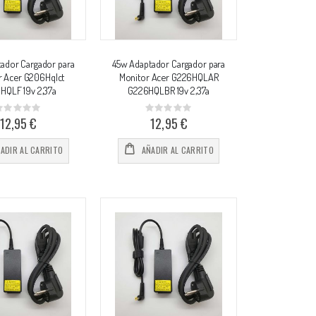
ador Cargador para
45w Adaptador Cargador para
r Acer G206Hqlct
Monitor Acer G226HQLAR
HQLF 19v 2,37a
G226HQLBR 19v 2,37a
Rating:
Rating:
%
0%
12,95 €
12,95 €
ADIR AL CARRITO
AÑADIR AL CARRITO