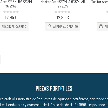
r Acer G236HLBV G237HL
Monitor Acer G237HLA G237HLAR
Monitor Ace
19v 2,37a
19v 2,37a
Rating:
Rating:
0%
0%
0
12,95 €
12,95 €
AÑADIR AL CARRITO
AÑADIR AL CARRITO
AÑ
icada al suministro de Repuestos de equipos electrónicos, contando co
l en tienda física y comercio electrónico desde el año 1999, empezando a