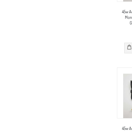
45w A
Mon
G
45w A