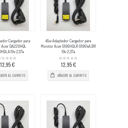
ador Cargador para
45w Adaptador Cargador para
r Acer DA220HQL
Monitor Acer G196HQLR G196WLBR
HQLA 19v 2,37a
19v 2,37a
Rating:
Rating:
%
0%
12,95 €
12,95 €
ADIR AL CARRITO
AÑADIR AL CARRITO