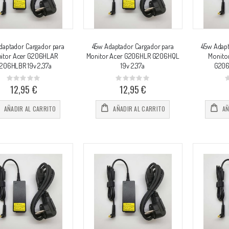
daptador Cargador para
45w Adaptador Cargador para
45w Adapt
itor Acer G206HLAR
Monitor Acer G206HLR G206HQL
Monito
206HLBR 19v 2,37a
19v 2,37a
G206
Rating:
Rating:
0%
0%
0
12,95 €
12,95 €
AÑADIR AL CARRITO
AÑADIR AL CARRITO
AÑ