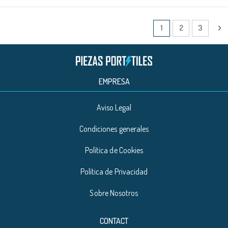
Página
Actualmente estás l
Página
Página
Pá
Si
1
2
3
EMPRESA
Aviso Legal
Condiciones generales
Política de Cookies
Política de Privacidad
Sobre Nosotros
CONTACT