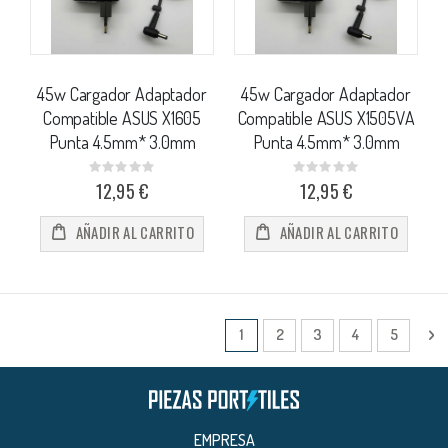
45w Cargador Adaptador
45w Cargador Adaptador
Compatible ASUS X1605
Compatible ASUS X1505VA
Punta 4.5mm* 3.0mm
Punta 4.5mm* 3.0mm
Rating:
Rating:
0%
0%
12,95 €
12,95 €
AÑADIR AL CARRITO
AÑADIR AL CARRITO
Página
Actualmente estás leyendo págin
Página
Página
Página
Página
Pá
Si
1
2
3
4
5
EMPRESA