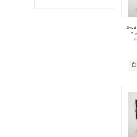
45w A
Mon
G