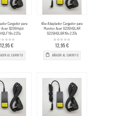
ador Cargador para
45w Adaptador Cargador para
r Acer G206Hqlct
Monitor Acer G226HQLAR
HQLF 19v 2,37a
G226HQLBR 19v 2,37a
Rating:
Rating:
%
0%
12,95 €
12,95 €
ADIR AL CARRITO
AÑADIR AL CARRITO