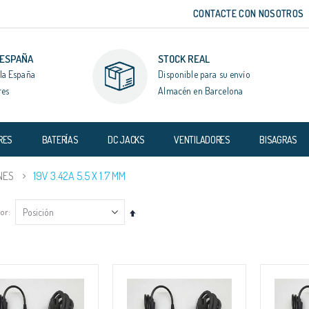
CONTACTE CON NOSOTROS
 ESPAÑA
STOCK REAL
la España
Disponible para su envío
res
Almacén en Barcelona
RES
BATERÍAS
DC JACKS
VENTILADORES
BISAGRAS
NES
19V 3.42A 5.5 X 1.7 MM
por
Fijar
Dirección
Descendente