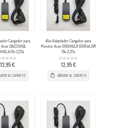
ador Cargador para
45w Adaptador Cargador para
r Acer DA220HQL
Monitor Acer G196HQLR G196WLBR
HQLA 19v 2,37a
19v 2,37a
Rating:
Rating:
%
0%
12,95 €
12,95 €
ADIR AL CARRITO
AÑADIR AL CARRITO