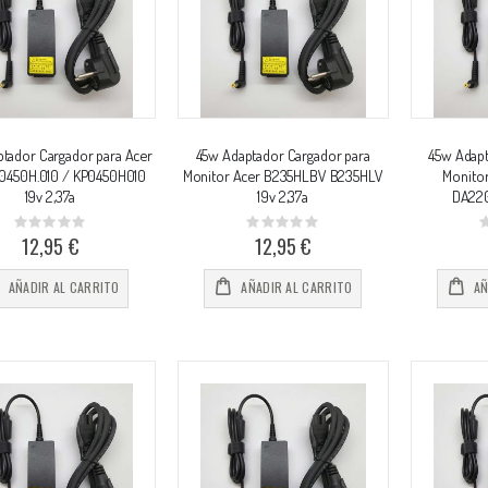
tador Cargador para Acer
45w Adaptador Cargador para
45w Adapt
.0450H.010 / KP0450H010
Monitor Acer B235HLBV B235HLV
Monito
19v 2,37a
19v 2,37a
DA220
Rating:
Rating:
0%
0%
0
12,95 €
12,95 €
AÑADIR AL CARRITO
AÑADIR AL CARRITO
AÑ