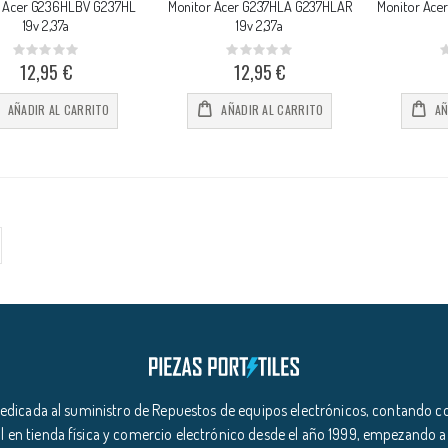
r Acer G236HLBV G237HL
Monitor Acer G237HLA G237HLAR
Monitor Ace
19v 2,37a
19v 2,37a
Rating:
Rating:
0%
0%
0
12,95 €
12,95 €
AÑADIR AL CARRITO
AÑADIR AL CARRITO
AÑ
icada al suministro de Repuestos de equipos electrónicos, contando co
l en tienda física y comercio electrónico desde el año 1999, empezando a