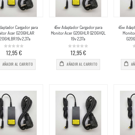
daptador Cargador para
45w Adaptador Cargador para
45w Adapt
itor Acer G206HLAR
Monitor Acer G206HLR G206HQL
Monito
206HLBR 19v 2,37a
19v 2,37a
G206
Rating:
Rating:
0%
0%
0
12,95 €
12,95 €
AÑADIR AL CARRITO
AÑADIR AL CARRITO
AÑ