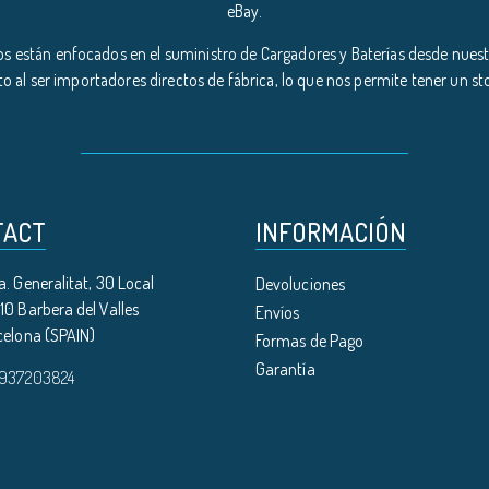
eBay.
s están enfocados en el suministro de Cargadores y Baterías desde nuestr
o al ser importadores directos de fábrica, lo que nos permite tener un s
TACT
INFORMACIÓN
. Generalitat, 30 Local
Devoluciones
0 Barbera del Valles
Envíos
celona (SPAIN)
Formas de Pago
Garantía
 937203824