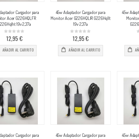
daptador Cargador para
45w Adaptador Cargador para
45w Adapt
itor Acer G226HQLFR
Monitor Acer G226HQLIR G226Hqllt
Monito
226Hqlht 19v 2,37a
19v 2,37a
G226
Rating:
Rating:
0%
0%
0
12,95 €
12,95 €
AÑADIR AL CARRITO
AÑADIR AL CARRITO
AÑ
daptador Cargador para
45w Adaptador Cargador para
45w Adapt