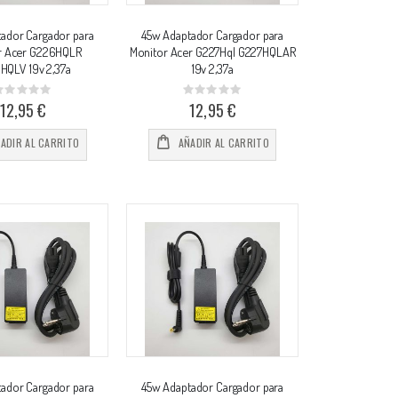
ador Cargador para
45w Adaptador Cargador para
r Acer G226HQLR
Monitor Acer G227Hql G227HQLAR
HQLV 19v 2,37a
19v 2,37a
Rating:
Rating:
%
0%
12,95 €
12,95 €
ADIR AL CARRITO
AÑADIR AL CARRITO
ador Cargador para
45w Adaptador Cargador para