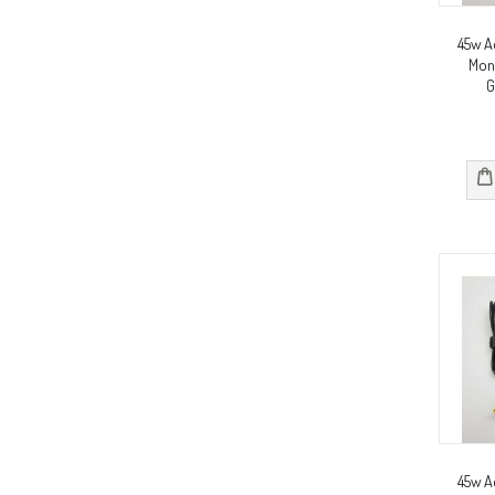
45w A
Mon
G
45w A