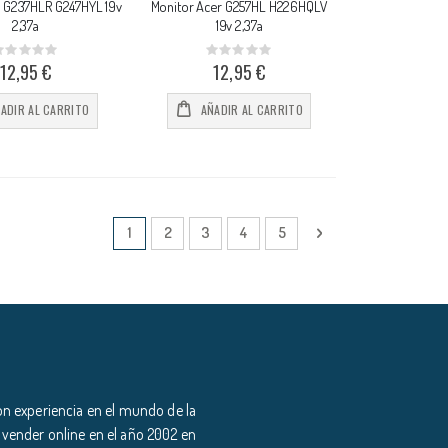
r G237HLR G247HYL 19v
Monitor Acer G257HL H226HQLV
2,37a
19v 2,37a
Rating:
Rating:
%
0%
12,95 €
12,95 €
ADIR AL CARRITO
AÑADIR AL CARRITO
Página
Actualmente estás leyendo página
Página
Página
Página
Página
Página
Siguiente
1
2
3
4
5
n experiencia en el mundo de la
 vender online en el año 2002 en