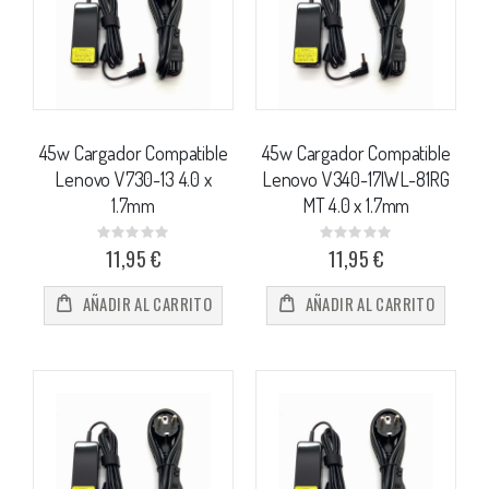
45w Cargador Compatible
45w Cargador Compatible
Lenovo V730-13 4.0 x
Lenovo V340-17IWL-81RG
1.7mm
MT 4.0 x 1.7mm
Rating:
Rating:
0%
0%
11,95 €
11,95 €
AÑADIR AL CARRITO
AÑADIR AL CARRITO