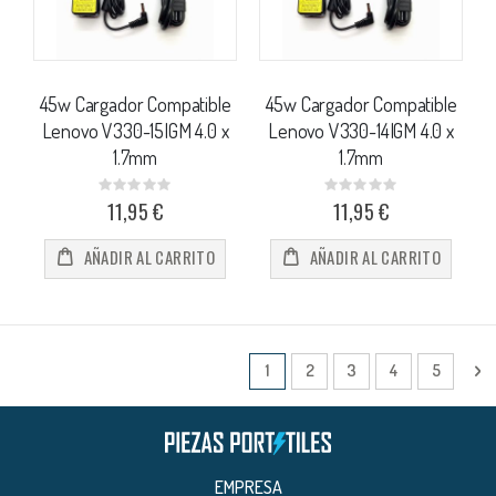
45w Cargador Compatible
45w Cargador Compatible
Lenovo V330-15IGM 4.0 x
Lenovo V330-14IGM 4.0 x
1.7mm
1.7mm
Rating:
Rating:
0%
0%
11,95 €
11,95 €
AÑADIR AL CARRITO
AÑADIR AL CARRITO
Página
Actualmente estás leyendo págin
Página
Página
Página
Página
Pá
Si
1
2
3
4
5
EMPRESA