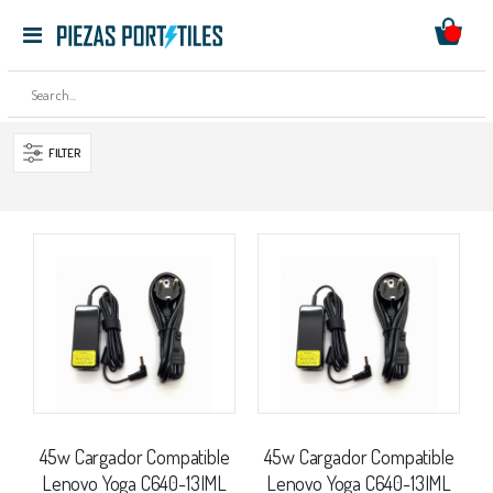
Mi ces
Toggle
Ir
Nav
al
contenido
FILTER
45w Cargador Compatible
45w Cargador Compatible
Lenovo Yoga C640-13IML
Lenovo Yoga C640-13IML