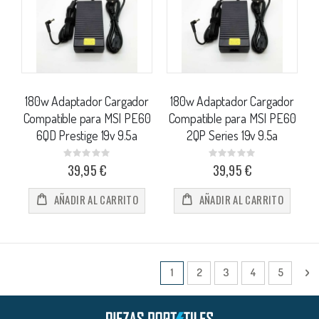
180w Adaptador Cargador
180w Adaptador Cargador
Compatible para MSI PE60
Compatible para MSI PE60
6QD Prestige 19v 9.5a
2QP Series 19v 9.5a
Rating:
Rating:
0%
0%
39,95 €
39,95 €
AÑADIR AL CARRITO
AÑADIR AL CARRITO
Página
Actualmente estás leyendo págin
Página
Página
Página
Página
Pá
Si
1
2
3
4
5