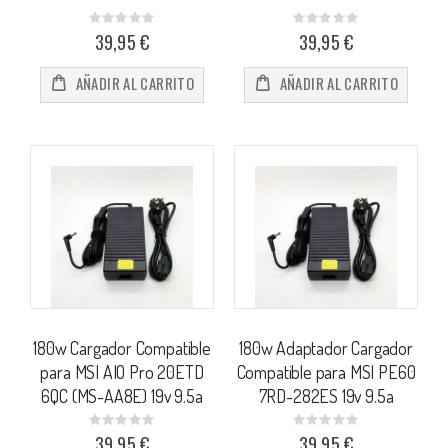
Rating:
Rating:
0%
0%
39,95 €
39,95 €
AÑADIR AL CARRITO
AÑADIR AL CARRITO
180w Cargador Compatible
180w Adaptador Cargador
para MSI AIO Pro 20ETD
Compatible para MSI PE60
6QC (MS-AA8E) 19v 9.5a
7RD-282ES 19v 9.5a
Rating:
Rating:
0%
0%
39,95 €
39,95 €