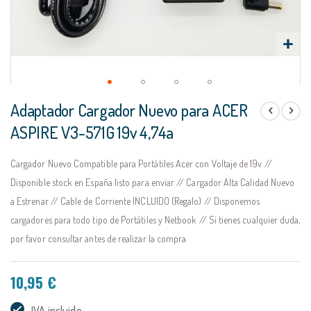
Saltar
Adaptador Cargador Nuevo para ACER
al
comienzo
ASPIRE V3-571G 19v 4,74a
de
la
Cargador Nuevo Compatible para Portátiles Acer con Voltaje de 19v //
galería
de
Disponible stock en España listo para enviar // Cargador Alta Calidad Nuevo
imágenes
a Estrenar // Cable de Corriente INCLUIDO (Regalo) // Disponemos
cargadores para todo tipo de Portátiles y Netbook // Si tienes cualquier duda,
por favor consultar antes de realizar la compra
10,95 €
IVA incluido