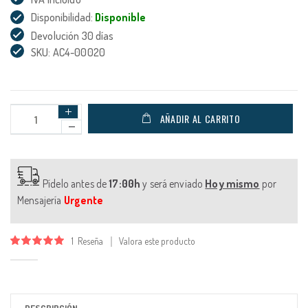
Disponibilidad:
Disponible
Devolución 30 días
SKU: AC4-00020
AÑADIR AL CARRITO
Pídelo antes de
17:00h
y será enviado
Hoy mismo
por
Mensajería
Urgente
1
Reseña
Valora este producto
Valoración:
100
100
% of