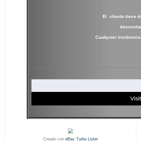
El cliente tiene 
descontan
Cualquier incidencia
Visi
Creado con
eBay Turbo Lister