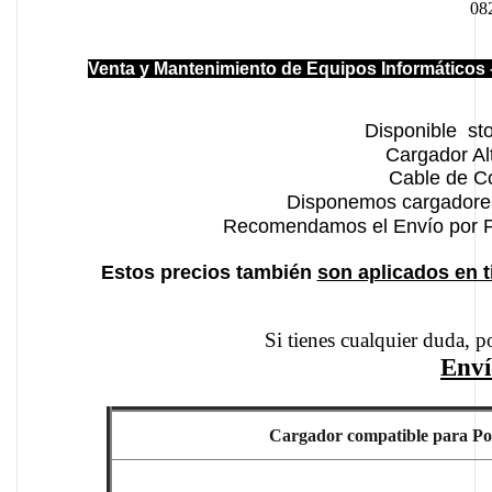
082
Venta y Mantenimiento de Equipos Informáticos 
Disponible sto
Cargador Al
Cable de C
Disponemos cargadores 
Recomendamos el Envío por P
Estos precios también
son aplicados en 
Si tienes cualquier duda, p
Enví
Cargador compatible para Po