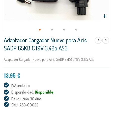
Saltar
Adaptador Cargador Nuevo para Airis
al
comienzo
SADP 65KB C 19V 3,42a AS3
de
la
Adaptador Cargador Nuevo para Airis SADP 65KB C 19V 3,42a AS3
galería
de
imágenes
13,95 €
IVA incluido
Disponibilidad:
Disponible
Devolución 30 días
SKU: AS3-00022