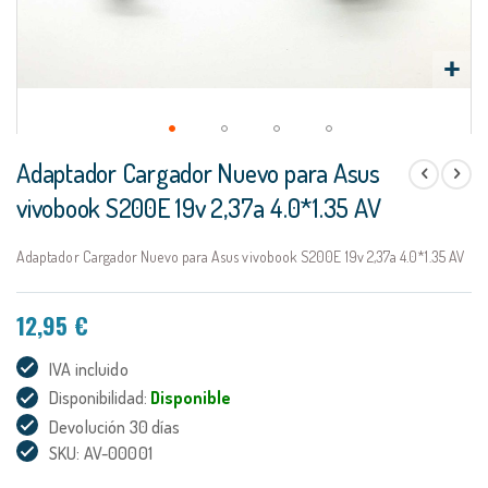
Saltar
Adaptador Cargador Nuevo para Asus
al
comienzo
vivobook S200E 19v 2,37a 4.0*1.35 AV
de
la
Adaptador Cargador Nuevo para Asus vivobook S200E 19v 2,37a 4.0*1.35 AV
galería
de
imágenes
12,95 €
IVA incluido
Disponibilidad:
Disponible
Devolución 30 días
SKU: AV-00001