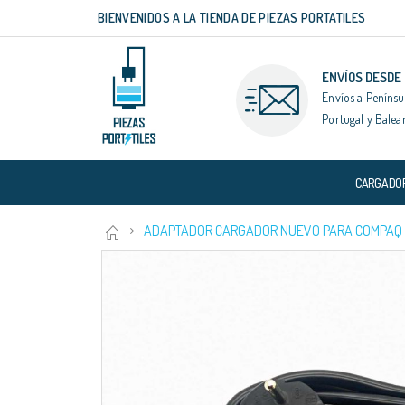
BIENVENIDOS A LA TIENDA DE PIEZAS PORTATILES
Ir
al
contenido
ENVÍOS DESDE
Envíos a Penínsu
Portugal y Balea
CARGADO
ADAPTADOR CARGADOR NUEVO PARA COMPAQ PR
Saltar
al
final
de
la
galería
de