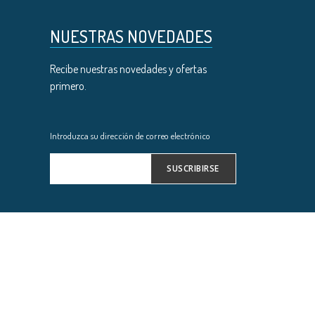
NUESTRAS NOVEDADES
Recibe nuestras novedades y ofertas
primero.
Introduzca su dirección de correo electrónico
SUSCRIBIRSE
Inscríbase
a
nuestro
boletín
de
noticias: