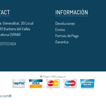
TACT
INFORMACIÓN
. Generalitat, 30 Local
Devoluciones
0 Barbera del Valles
Envíos
celona (SPAIN)
Formas de Pago
Garantía
 937203824
les.com®