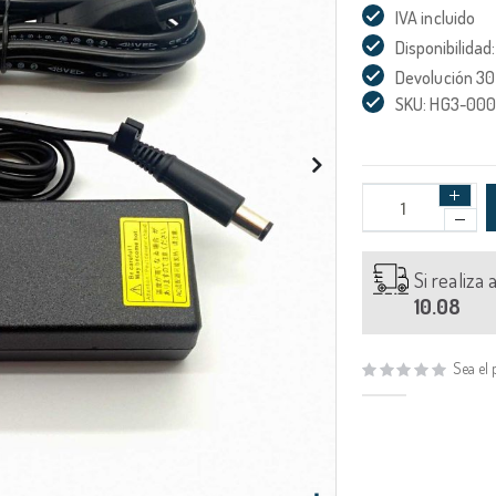
IVA incluido
Disponibilidad:
Devolución 30
SKU: HG3-00
Si realiza
10.08
Sea el 