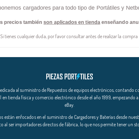
ponemos cargadores para todo tipo de Portátiles y Netb
s precios también
son aplicados en tienda
enseñando anu
Si tienes cualquier duda, por favor consultar antes de realizar la compra
icada al suministro de Repuestos de equipos electrónicos, contando co
l en tienda física y comercio electrónico desde el año 1999, empezando a
eBay.
s están enfocados en el suministro de Cargadores y Baterías desde nuestr
o al ser importadores directos de fábrica, lo que nos permite tener un s