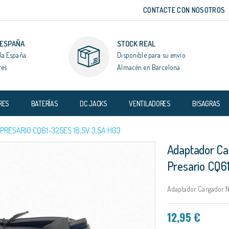
CONTACTE CON NOSOTROS
 ESPAÑA
STOCK REAL
la España
Disponible para su envío
res
Almacén en Barcelona
RES
BATERÍAS
DC JACKS
VENTILADORES
BISAGRAS
ESARIO CQ61-325ES 18,5V 3,5A HG3
Adaptador C
Presario CQ6
Adaptador Cargador N
12,95 €