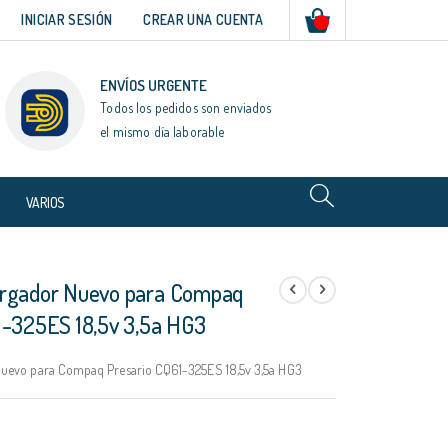
Mi cesta
INICIAR SESIÓN
CREAR UNA CUENTA
ENVÍOS URGENTE
Todos los pedidos son enviados
el mismo día laborable
VARIOS
argador Nuevo para Compaq
1-325ES 18,5v 3,5a HG3
uevo para Compaq Presario CQ61-325ES 18,5v 3,5a HG3