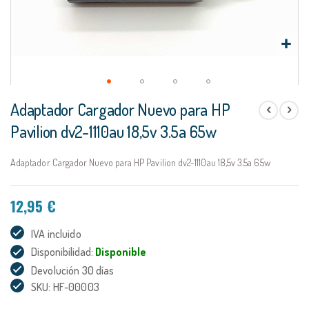
Saltar
Adaptador Cargador Nuevo para HP
al
comienzo
Pavilion dv2-1110au 18,5v 3.5a 65w
de
la
Adaptador Cargador Nuevo para HP Pavilion dv2-1110au 18,5v 3.5a 65w
galería
de
imágenes
12,95 €
IVA incluido
Disponibilidad:
Disponible
Devolución 30 días
SKU: HF-00003