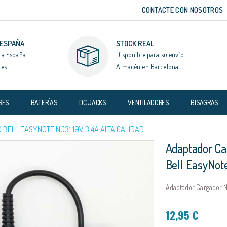
CONTACTE CON NOSOTROS
 ESPAÑA
STOCK REAL
la España
Disponible para su envío
res
Almacén en Barcelona
RES
BATERÍAS
DC JACKS
VENTILADORES
BISAGRAS
ELL EASYNOTE NJ31 19V 3,4A ALTA CALIDAD
Adaptador Ca
Bell EasyNote
Adaptador Cargador Nu
12,95 €