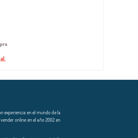
mpra
al.
n experiencia en el mundo de la
 vender online en el año 2002 en