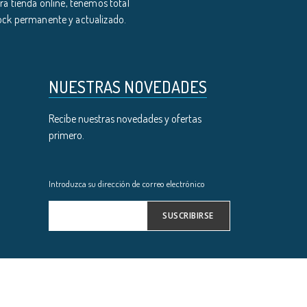
a tienda online, tenemos total
tock permanente y actualizado.
NUESTRAS NOVEDADES
Recibe nuestras novedades y ofertas
primero.
Introduzca su dirección de correo electrónico
SUSCRIBIRSE
Inscríbase
a
nuestro
boletín
de
noticias: