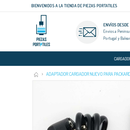
BIENVENIDOS A LA TIENDA DE PIEZAS PORTATILES
Ir
al
contenido
ENVÍOS DESDE
Envíos a Penínsu
Portugal y Balea
CARGADO
ADAPTADOR CARGADOR NUEVO PARA PACKARD B
Saltar
al
final
de
la
galería
de