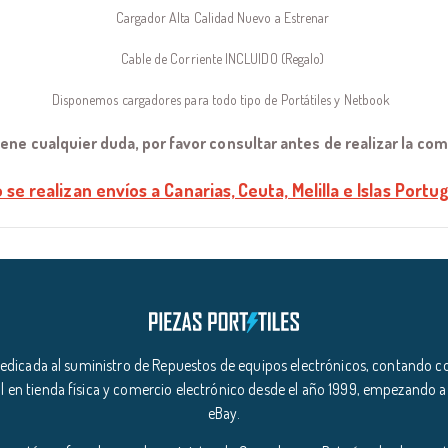
Cargador Alta Calidad Nuevo a Estrenar
Cable de Corriente INCLUIDO (Regalo)
Disponemos cargadores para todo tipo de Portátiles y Netbook
tiene cualquier duda, por favor consultar antes de realizar la co
 se realizan envíos a Canarias, Ceuta, Melilla e Islas Portug
icada al suministro de Repuestos de equipos electrónicos, contando co
l en tienda física y comercio electrónico desde el año 1999, empezando a
eBay.