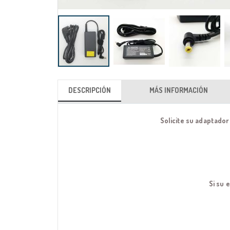
Saltar
al
DESCRIPCIÓN
MÁS INFORMACIÓN
comienzo
de
Solicite su adaptador
la
galería
de
imágenes
Si su 