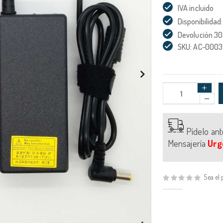
IVA incluido
Disponibilidad:
Devolución 30
SKU: AC-0003
Pídelo an
Mensajería
Urg
Sea el 