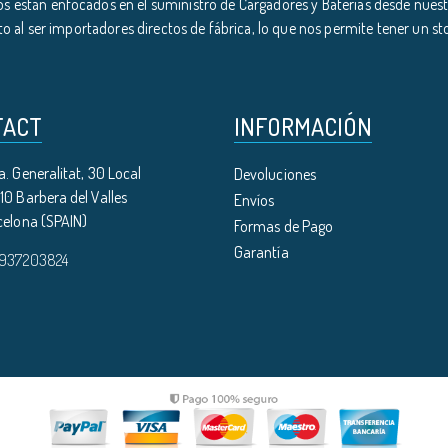
s están enfocados en el suministro de Cargadores y Baterías desde nuestr
o al ser importadores directos de fábrica, lo que nos permite tener un s
TACT
INFORMACIÓN
. Generalitat, 30 Local
Devoluciones
0 Barbera del Valles
Envíos
celona (SPAIN)
Formas de Pago
Garantía
 937203824