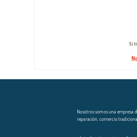
Si 
No
Nosotros somos una empresa ded
reparación, comercio tradiciona