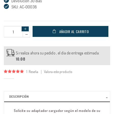
Devolución 30 días
SKU: AC-00038
AÑADIR AL CARRITO
Si realiza ahora su pedido , el día de entrega estimada:
10.08
1
Reseña
Valora este producto
Valoración:
100
100
% of
DESCRIPCIÓN
Solicite su adaptador cargador según el modelo de su