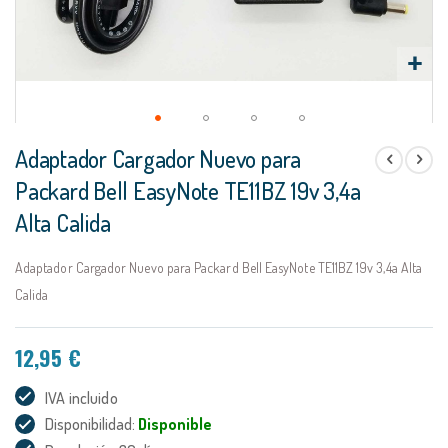
Saltar
Adaptador Cargador Nuevo para
al
comienzo
Packard Bell EasyNote TE11BZ 19v 3,4a
de
Alta Calida
la
galería
de
Adaptador Cargador Nuevo para Packard Bell EasyNote TE11BZ 19v 3,4a Alta
imágenes
Calida
12,95 €
IVA incluido
Disponibilidad:
Disponible