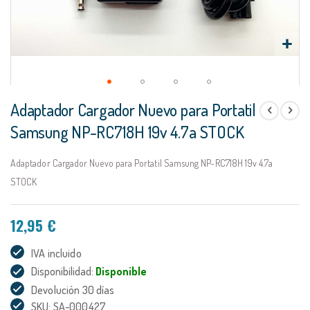
Saltar
Adaptador Cargador Nuevo para Portatil
al
comienzo
Samsung NP-RC718H 19v 4.7a STOCK
de
la
Adaptador Cargador Nuevo para Portatil Samsung NP-RC718H 19v 4.7a
galería
de
STOCK
imágenes
12,95 €
IVA incluido
Disponibilidad:
Disponible
Devolución 30 días
SKU: SA-000427