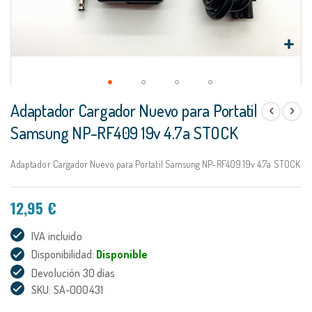
Saltar
Adaptador Cargador Nuevo para Portatil
al
comienzo
Samsung NP-RF409 19v 4.7a STOCK
de
la
Adaptador Cargador Nuevo para Portatil Samsung NP-RF409 19v 4.7a STOCK
galería
de
imágenes
12,95 €
IVA incluido
Disponibilidad:
Disponible
Devolución 30 días
SKU: SA-000431