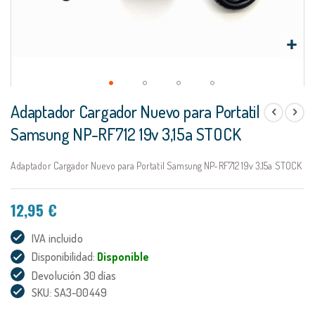
Saltar
Adaptador Cargador Nuevo para Portatil
al
comienzo
Samsung NP-RF712 19v 3,15a STOCK
de
la
Adaptador Cargador Nuevo para Portatil Samsung NP-RF712 19v 3,15a STOCK
galería
de
imágenes
12,95 €
IVA incluido
Disponibilidad:
Disponible
Devolución 30 días
SKU: SA3-00449