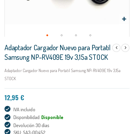
Saltar
Adaptador Cargador Nuevo para Portatil
al
comienzo
Samsung NP-RV409E 19v 3,15a STOCK
de
la
Adaptador Cargador Nuevo para Portatil Samsung NP-RV409E 19v 3,15a
galería
de
STOCK
imágenes
12,95 €
IVA incluido
Disponibilidad:
Disponible
Devolución 30 días
SKU: SA3-00452