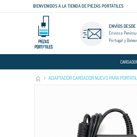
BIENVENIDOS A LA TIENDA DE PIEZAS PORTATILES
Ir
al
contenido
ENVÍOS DESDE
Envíos a Penínsu
Portugal y Balea
CARGADO
ADAPTADOR CARGADOR NUEVO PARA PORTATIL 
Saltar
al
final
de
la
galería
de