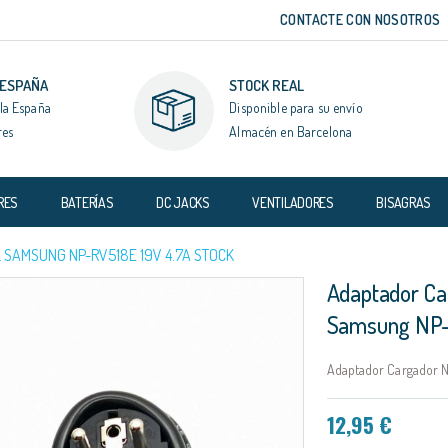
CONTACTE CON NOSOTROS
 ESPAÑA
STOCK REAL
la España
Disponible para su envío
res
Almacén en Barcelona
RES
BATERÍAS
DC JACKS
VENTILADORES
BISAGRAS
SAMSUNG NP-RV518E 19V 4.7A STOCK
Adaptador Ca
Samsung NP-
Adaptador Cargador N
12,95 €