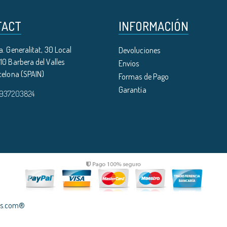
TACT
INFORMACIÓN
. Generalitat, 30 Local
Devoluciones
0 Barbera del Valles
Envíos
celona (SPAIN)
Formas de Pago
Garantía
 937203824
les.com®