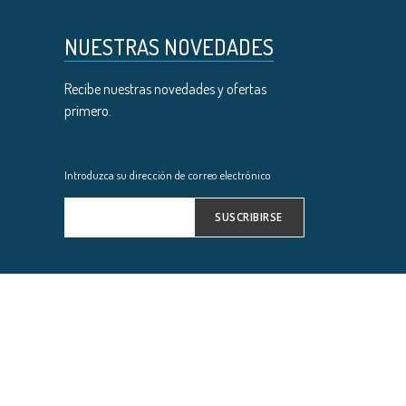
NUESTRAS NOVEDADES
Recibe nuestras novedades y ofertas
primero.
Introduzca su dirección de correo electrónico
SUSCRIBIRSE
Inscríbase
a
nuestro
boletín
de
noticias: