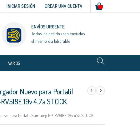
Mi cesta
INICIAR SESIÓN
CREAR UNA CUENTA
ENVÍOS URGENTE
Todos los pedidos son enviados
el mismo día laborable
VARIOS
rgador Nuevo para Portatil
RV518E 19v 4.7a STOCK
uevo para Portatil Samsung NP-RV518E 19v 4.7a STOCK