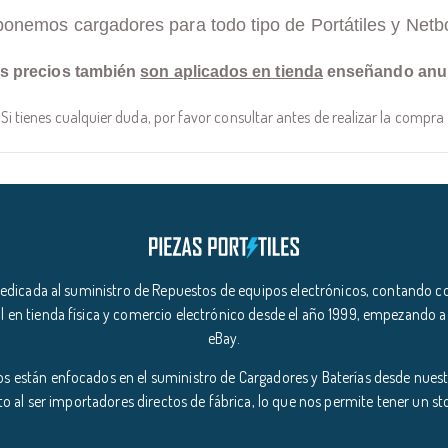
ponemos cargadores para todo tipo de Portátiles y Netb
s precios también
son aplicados en tienda
enseñando anu
Si tienes cualquier duda, por favor consultar antes de realizar la compra
icada al suministro de Repuestos de equipos electrónicos, contando co
l en tienda física y comercio electrónico desde el año 1999, empezando a
eBay.
s están enfocados en el suministro de Cargadores y Baterías desde nuestr
o al ser importadores directos de fábrica, lo que nos permite tener un s