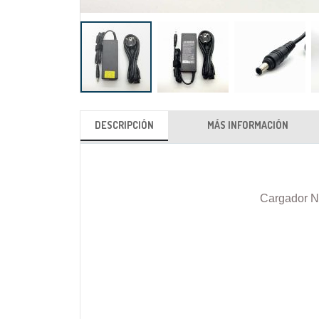
Saltar
al
DESCRIPCIÓN
MÁS INFORMACIÓN
comienzo
de
la
galería
Cargador N
de
imágenes