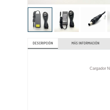
Saltar
al
DESCRIPCIÓN
MÁS INFORMACIÓN
comienzo
de
la
galería
Cargador N
de
imágenes