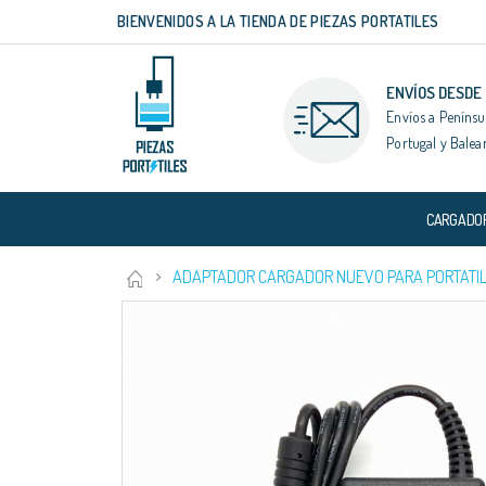
BIENVENIDOS A LA TIENDA DE PIEZAS PORTATILES
Ir
al
contenido
ENVÍOS DESDE
Envíos a Penínsu
Portugal y Balea
CARGADO
ADAPTADOR CARGADOR NUEVO PARA PORTATIL
Saltar
al
final
de
la
galería
de