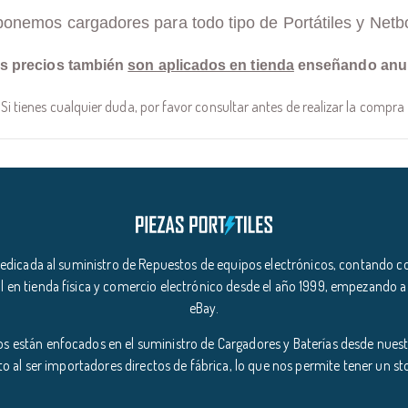
ponemos cargadores para todo tipo de Portátiles y Netb
s precios también
son aplicados en tienda
enseñando anu
Si tienes cualquier duda, por favor consultar antes de realizar la compra
icada al suministro de Repuestos de equipos electrónicos, contando co
l en tienda física y comercio electrónico desde el año 1999, empezando a
eBay.
s están enfocados en el suministro de Cargadores y Baterías desde nuestr
o al ser importadores directos de fábrica, lo que nos permite tener un s