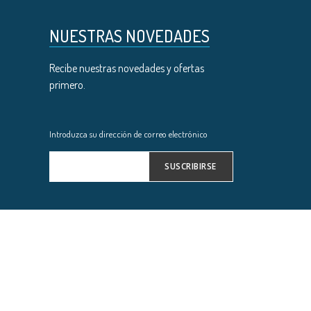
NUESTRAS NOVEDADES
Recibe nuestras novedades y ofertas
primero.
Introduzca su dirección de correo electrónico
SUSCRIBIRSE
Inscríbase
a
nuestro
boletín
de
noticias: