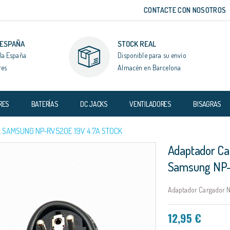
CONTACTE CON NOSOTROS
 ESPAÑA
STOCK REAL
la España
Disponible para su envío
res
Almacén en Barcelona
RES
BATERÍAS
DC JACKS
VENTILADORES
BISAGRAS
 SAMSUNG NP-RV520E 19V 4.7A STOCK
Adaptador Ca
Samsung NP-
Adaptador Cargador N
12,95 €