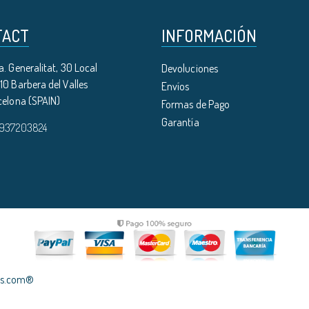
TACT
INFORMACIÓN
. Generalitat, 30 Local
Devoluciones
0 Barbera del Valles
Envíos
celona (SPAIN)
Formas de Pago
Garantía
 937203824
les.com®