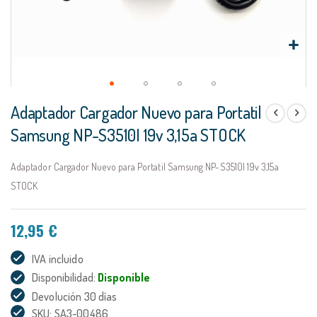
Saltar
Adaptador Cargador Nuevo para Portatil
al
comienzo
Samsung NP-S3510I 19v 3,15a STOCK
de
la
Adaptador Cargador Nuevo para Portatil Samsung NP-S3510I 19v 3,15a
galería
de
STOCK
imágenes
12,95 €
IVA incluido
Disponibilidad:
Disponible
Devolución 30 días
SKU: SA3-00486