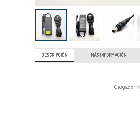
Saltar
al
DESCRIPCIÓN
MÁS INFORMACIÓN
comienzo
de
la
galería
Cargador N
de
imágenes