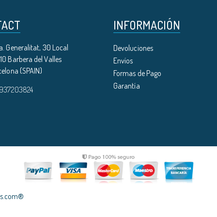
TACT
INFORMACIÓN
. Generalitat, 30 Local
Devoluciones
0 Barbera del Valles
Envíos
celona (SPAIN)
Formas de Pago
Garantía
 937203824
les.com®