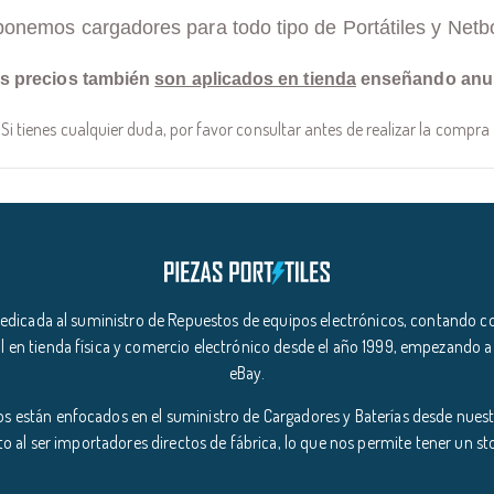
ponemos cargadores para todo tipo de Portátiles y Netb
s precios también
son aplicados en tienda
enseñando anu
Si tienes cualquier duda, por favor consultar antes de realizar la compra
icada al suministro de Repuestos de equipos electrónicos, contando co
l en tienda física y comercio electrónico desde el año 1999, empezando a
eBay.
s están enfocados en el suministro de Cargadores y Baterías desde nuestr
o al ser importadores directos de fábrica, lo que nos permite tener un s