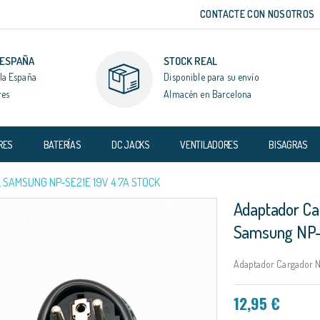
CONTACTE CON NOSOTROS
 ESPAÑA
STOCK REAL
la España
Disponible para su envío
res
Almacén en Barcelona
RES
BATERÍAS
DC JACKS
VENTILADORES
BISAGRAS
SAMSUNG NP-SE21E 19V 4.7A STOCK
Adaptador Ca
Samsung NP-
Adaptador Cargador N
12,95 €