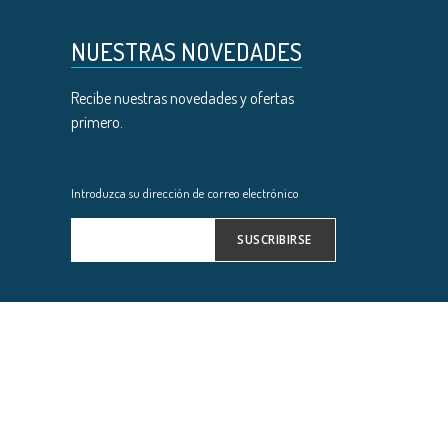
NUESTRAS NOVEDADES
Recibe nuestras novedades y ofertas
primero.
Introduzca su dirección de correo electrónico
SUSCRIBIRSE
Inscríbase
a
nuestro
boletín
de
noticias: