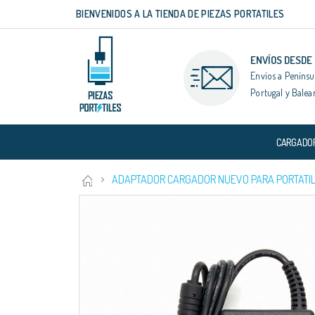
BIENVENIDOS A LA TIENDA DE PIEZAS PORTATILES
Ir
al
contenido
ENVÍOS DESDE
Envíos a Penínsu
Portugal y Balea
CARGADO
ADAPTADOR CARGADOR NUEVO PARA PORTATIL 
Saltar
al
final
de
la
galería
de