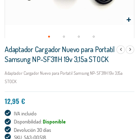
Saltar
Adaptador Cargador Nuevo para Portatil
al
comienzo
Samsung NP-SF311H 19v 3,15a STOCK
de
la
Adaptador Cargador Nuevo para Portatil Samsung NP-SF311H 19v 3,15a
galería
de
STOCK
imágenes
12,95 €
IVA incluido
Disponibilidad:
Disponible
Devolución 30 días
SKU: SA3-00518