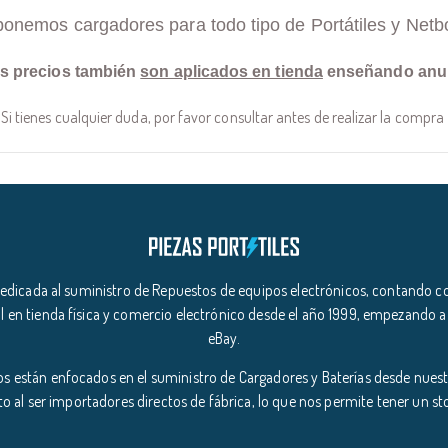
ponemos cargadores para todo tipo de Portátiles y Netb
s precios también
son aplicados en tienda
enseñando anu
Si tienes cualquier duda, por favor consultar antes de realizar la compra
icada al suministro de Repuestos de equipos electrónicos, contando co
l en tienda física y comercio electrónico desde el año 1999, empezando a
eBay.
s están enfocados en el suministro de Cargadores y Baterías desde nuestr
o al ser importadores directos de fábrica, lo que nos permite tener un s