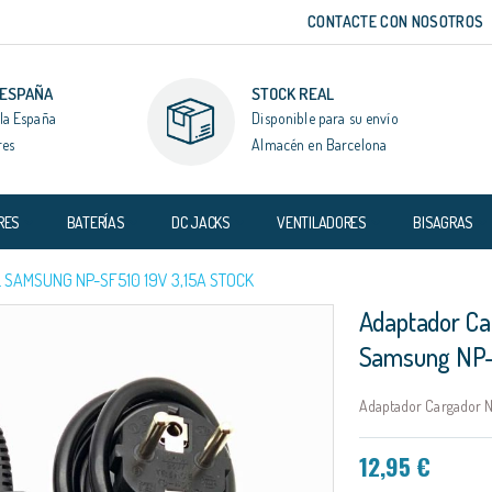
CONTACTE CON NOSOTROS
 ESPAÑA
STOCK REAL
la España
Disponible para su envío
res
Almacén en Barcelona
RES
BATERÍAS
DC JACKS
VENTILADORES
BISAGRAS
SAMSUNG NP-SF510 19V 3,15A STOCK
Adaptador Ca
Samsung NP-
Adaptador Cargador N
12,95 €