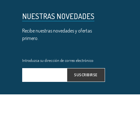
NUESTRAS NOVEDADES
Recibe nuestras novedades y ofertas
primero.
Introduzca su dirección de correo electrónico
SUSCRIBIRSE
Inscríbase
a
nuestro
boletín
de
noticias: