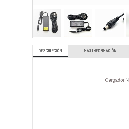
Saltar
al
DESCRIPCIÓN
MÁS INFORMACIÓN
comienzo
de
la
galería
Cargador N
de
imágenes