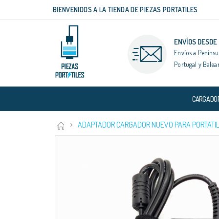
BIENVENIDOS A LA TIENDA DE PIEZAS PORTATILES
Ir
al
contenido
ENVÍOS DESDE
Envíos a Penínsu
Portugal y Balea
CARGADO
ADAPTADOR CARGADOR NUEVO PARA PORTATIL 
Saltar
al
final
de
la
galería
de