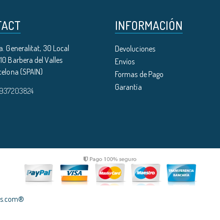
TACT
INFORMACIÓN
. Generalitat, 30 Local
Devoluciones
0 Barbera del Valles
Envíos
celona (SPAIN)
Formas de Pago
Garantía
 937203824
les.com®