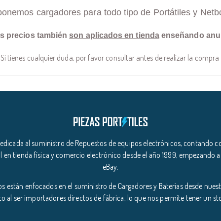
ponemos cargadores para todo tipo de Portátiles y Netb
s precios también
son aplicados en tienda
enseñando anu
Si tienes cualquier duda, por favor consultar antes de realizar la compra
icada al suministro de Repuestos de equipos electrónicos, contando co
l en tienda física y comercio electrónico desde el año 1999, empezando a
eBay.
s están enfocados en el suministro de Cargadores y Baterías desde nuestr
o al ser importadores directos de fábrica, lo que nos permite tener un s