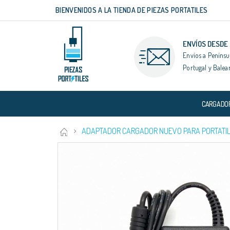
BIENVENIDOS A LA TIENDA DE PIEZAS PORTATILES
Ir
al
contenido
ENVÍOS DESDE
Envíos a Penínsu
Portugal y Balea
CARGADO
ADAPTADOR CARGADOR NUEVO PARA PORTATIL 
Saltar
al
final
de
la
galería
de