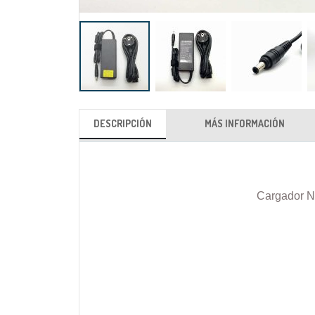
Saltar
al
DESCRIPCIÓN
MÁS INFORMACIÓN
comienzo
de
la
galería
Cargador N
de
imágenes