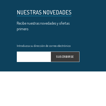
NUESTRAS NOVEDADES
Recibe nuestras novedades y ofertas
primero.
Introduzca su dirección de correo electrónico
SUSCRIBIRSE
Inscríbase
a
nuestro
boletín
de
noticias: