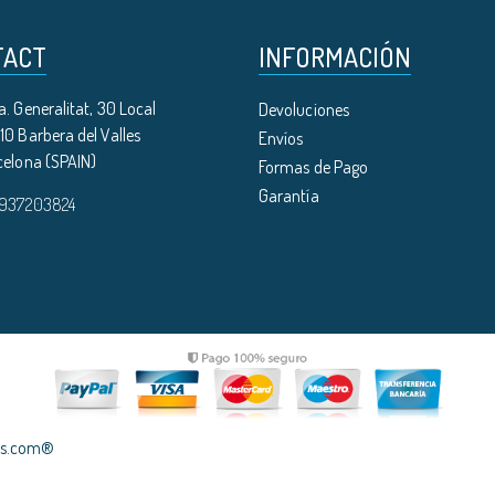
TACT
INFORMACIÓN
. Generalitat, 30 Local
Devoluciones
0 Barbera del Valles
Envíos
celona (SPAIN)
Formas de Pago
Garantía
 937203824
les.com®