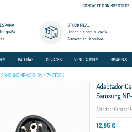
CONTACTE CON NOSOTROS
 ESPAÑA
STOCK REAL
la España
Disponible para su envío
res
Almacén en Barcelona
RES
BATERÍAS
DC JACKS
VENTILADORES
BISAGRAS
SAMSUNG NP-X318 19V 4.7A STOCK
Adaptador Ca
Samsung NP-
Adaptador Cargador N
12,95 €