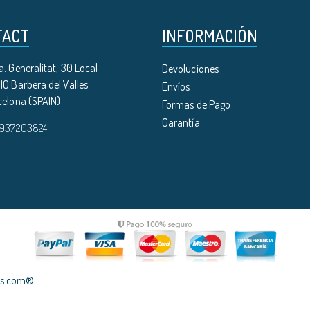
TACT
INFORMACIÓN
. Generalitat, 30 Local
Devoluciones
0 Barbera del Valles
Envíos
celona (SPAIN)
Formas de Pago
Garantía
 937203824
les.com®