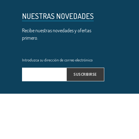
NUESTRAS NOVEDADES
Recibe nuestras novedades y ofertas
primero.
Introduzca su dirección de correo electrónico
SUSCRIBIRSE
Inscríbase
a
nuestro
boletín
de
noticias: