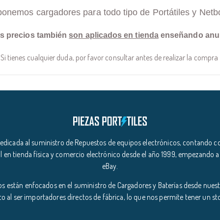
ponemos cargadores para todo tipo de Portátiles y Netb
s precios también
son aplicados en tienda
enseñando anu
Si tienes cualquier duda, por favor consultar antes de realizar la compra
icada al suministro de Repuestos de equipos electrónicos, contando co
l en tienda física y comercio electrónico desde el año 1999, empezando a
eBay.
s están enfocados en el suministro de Cargadores y Baterías desde nuestr
o al ser importadores directos de fábrica, lo que nos permite tener un s