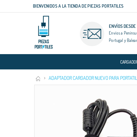
BIENVENIDOS A LA TIENDA DE PIEZAS PORTATILES
Ir
al
contenido
ENVÍOS DESDE
Envíos a Penínsu
Portugal y Balea
CARGADO
ADAPTADOR CARGADOR NUEVO PARA PORTATIL 
Saltar
al
final
de
la
galería
de