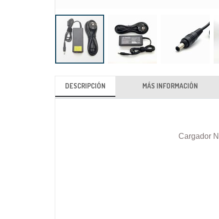
Saltar
al
DESCRIPCIÓN
MÁS INFORMACIÓN
comienzo
de
la
galería
Cargador N
de
imágenes