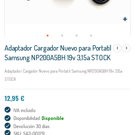
Saltar
Adaptador Cargador Nuevo para Portatil
al
comienzo
Samsung NP200A5BH 19v 3,15a STOCK
de
la
Adaptador Cargador Nuevo para Portatil Samsung NP200A5BH 19v 3,15a
galería
de
STOCK
imágenes
12,95 €
IVA incluido
Disponibilidad:
Disponible
Devolución 30 días
SKU: SA3-00129