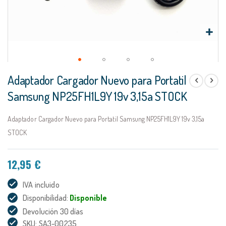
Saltar
Adaptador Cargador Nuevo para Portatil
al
comienzo
Samsung NP25FH1L9Y 19v 3,15a STOCK
de
la
Adaptador Cargador Nuevo para Portatil Samsung NP25FH1L9Y 19v 3,15a
galería
de
STOCK
imágenes
12,95 €
IVA incluido
Disponibilidad:
Disponible
Devolución 30 días
SKU: SA3-00235