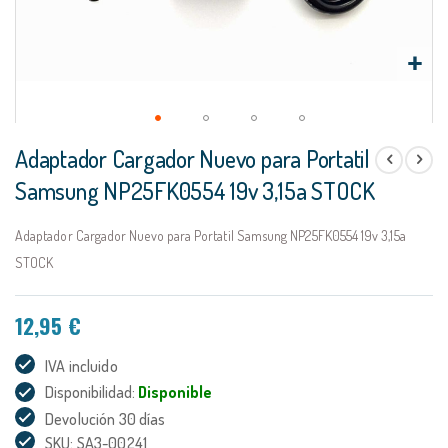
Saltar
Adaptador Cargador Nuevo para Portatil
al
comienzo
Samsung NP25FK0554 19v 3,15a STOCK
de
la
Adaptador Cargador Nuevo para Portatil Samsung NP25FK0554 19v 3,15a
galería
de
STOCK
imágenes
12,95 €
IVA incluido
Disponibilidad:
Disponible
Devolución 30 días
SKU: SA3-00241