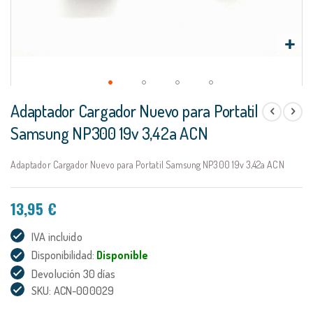
Saltar
Adaptador Cargador Nuevo para Portatil
al
comienzo
Samsung NP300 19v 3,42a ACN
de
la
Adaptador Cargador Nuevo para Portatil Samsung NP300 19v 3,42a ACN
galería
de
imágenes
13,95 €
IVA incluido
Disponibilidad:
Disponible
Devolución 30 días
SKU: ACN-000029