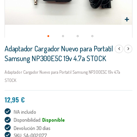
Saltar
Adaptador Cargador Nuevo para Portatil
al
comienzo
Samsung NP300E5C 19v 4.7a STOCK
de
la
Adaptador Cargador Nuevo para Portatil Samsung NP300E5C 19v 4.7a
galería
de
STOCK
imágenes
12,95 €
IVA incluido
Disponibilidad:
Disponible
Devolución 30 días
SKU: SA-002077