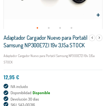
Saltar
Adaptador Cargador Nuevo para Portatil
al
comienzo
Samsung NP300E7ZI 19v 3,15a STOCK
de
la
Adaptador Cargador Nuevo para Portatil Samsung NP300E7ZI 19v 3,15a
galería
de
STOCK
imágenes
12,95 €
IVA incluido
Disponibilidad:
Disponible
Devolución 30 días
SKU: SA3-00316