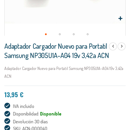
Saltar
Adaptador Cargador Nuevo para Portatil
al
comienzo
Samsung NP305U1A-A04 19v 3,42a ACN
de
la
Adaptador Cargador Nuevo para Portatil Samsung NP305U1A-A04 19v 3,42a
galería
de
ACN
imágenes
13,95 €
IVA incluido
Disponibilidad:
Disponible
Devolución 30 días
SKU: ACN-000040