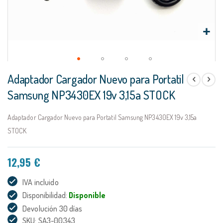
Saltar
Adaptador Cargador Nuevo para Portatil
al
comienzo
Samsung NP3430EX 19v 3,15a STOCK
de
la
Adaptador Cargador Nuevo para Portatil Samsung NP3430EX 19v 3,15a
galería
de
STOCK
imágenes
12,95 €
IVA incluido
Disponibilidad:
Disponible
Devolución 30 días
SKU: SA3-00343