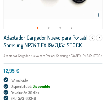
Saltar
Adaptador Cargador Nuevo para Portatil
al
comienzo
Samsung NP3431EX 19v 3,15a STOCK
de
la
Adaptador Cargador Nuevo para Portatil Samsung NP3431EX 19v 3,15a STOCK
galería
de
imágenes
12,95 €
IVA incluido
Disponibilidad:
Disponible
Devolución 30 días
SKU: SA3-00346