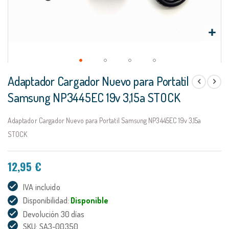
Saltar
Adaptador Cargador Nuevo para Portatil
al
comienzo
Samsung NP3445EC 19v 3,15a STOCK
de
la
Adaptador Cargador Nuevo para Portatil Samsung NP3445EC 19v 3,15a
galería
de
STOCK
imágenes
12,95 €
IVA incluido
Disponibilidad:
Disponible
Devolución 30 días
SKU: SA3-00350