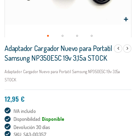
Saltar
Adaptador Cargador Nuevo para Portatil
al
comienzo
Samsung NP350E5C 19v 3,15a STOCK
de
la
Adaptador Cargador Nuevo para Portatil Samsung NP350E5C 19v 3,15a
galería
de
STOCK
imágenes
12,95 €
IVA incluido
Disponibilidad:
Disponible
Devolución 30 días
SKU: SA3-00357