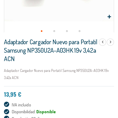
Saltar
Adaptador Cargador Nuevo para Portatil
al
comienzo
Samsung NP350U2A-A03HK 19v 3,42a
de
ACN
la
galería
de
Adaptador Cargador Nuevo para Portatil Samsung NP350U2A-A03HK 19v
imágenes
3,42a ACN
13,95 €
IVA incluido
Disponibilidad:
Disponible