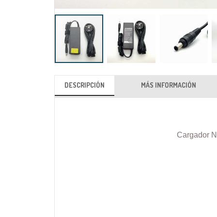
Saltar
al
DESCRIPCIÓN
MÁS INFORMACIÓN
comienzo
de
la
galería
Cargador N
de
imágenes