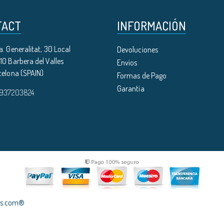
TACT
INFORMACIÓN
. Generalitat, 30 Local
Devoluciones
0 Barbera del Valles
Envíos
celona (SPAIN)
Formas de Pago
Garantía
 937203824
les.com®