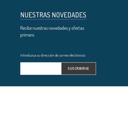
NUESTRAS NOVEDADES
Recibe nuestras novedades y ofertas
primero.
Introduzca su dirección de correo electrónico
SUSCRIBIRSE
Inscríbase
a
nuestro
boletín
de
noticias: