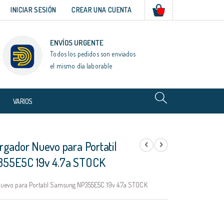
Mi cesta
INICIAR SESIÓN
CREAR UNA CUENTA
ENVÍOS URGENTE
Todos los pedidos son enviados
el mismo día laborable
VARIOS
rgador Nuevo para Portatil
55E5C 19v 4.7a STOCK
uevo para Portatil Samsung NP355E5C 19v 4.7a STOCK