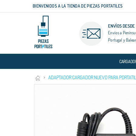
BIENVENIDOS A LA TIENDA DE PIEZAS PORTATILES
Ir
al
contenido
ENVÍOS DESDE
Envíos a Penínsu
Portugal y Balea
CARGADO
ADAPTADOR CARGADOR NUEVO PARA PORTATIL
Saltar
al
final
de
la
galería
de