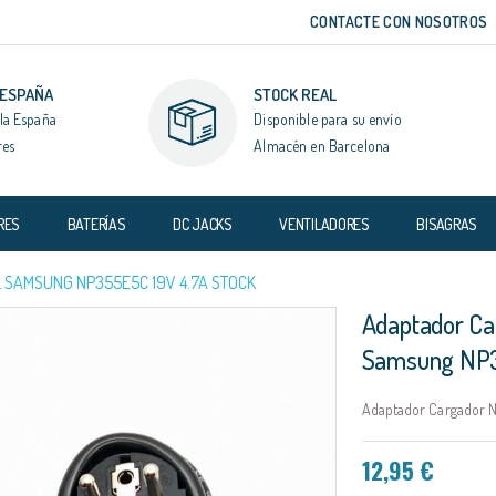
CONTACTE CON NOSOTROS
 ESPAÑA
STOCK REAL
la España
Disponible para su envío
res
Almacén en Barcelona
RES
BATERÍAS
DC JACKS
VENTILADORES
BISAGRAS
 SAMSUNG NP355E5C 19V 4.7A STOCK
Adaptador Ca
Samsung NP3
Adaptador Cargador N
12,95 €