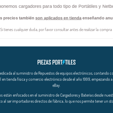
ponemos cargadores para todo tipo de Portátiles y Netb
s precios también
son aplicados en tienda
enseñando anu
Si tienes cualquier duda, por favor consultar antes de realizar la compra
icada al suministro de Repuestos de equipos electrónicos, contando co
l en tienda física y comercio electrónico desde el año 1999, empezando a
eBay.
s están enfocados en el suministro de Cargadores y Baterías desde nuestr
o al ser importadores directos de fábrica, lo que nos permite tener un s