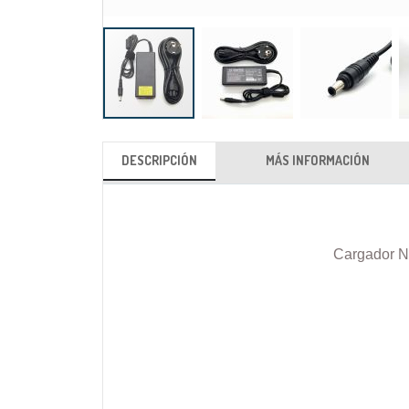
Saltar
al
DESCRIPCIÓN
MÁS INFORMACIÓN
comienzo
de
la
galería
Cargador N
de
imágenes