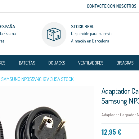
CONTACTE CON NOSOTROS
 ESPAÑA
STOCK REAL
la España
Disponible para su envío
res
Almacén en Barcelona
RES
BATERÍAS
DC JACKS
VENTILADORES
BISAGRAS
SAMSUNG NP355V4C 19V 3,15A STOCK
Adaptador Ca
Samsung NP3
Adaptador Cargador N
12,95 €