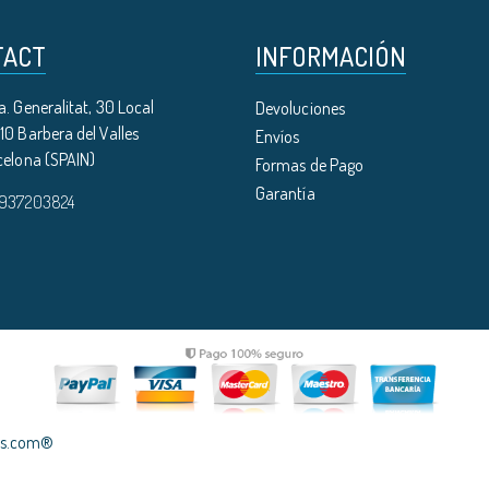
TACT
INFORMACIÓN
. Generalitat, 30 Local
Devoluciones
0 Barbera del Valles
Envíos
celona (SPAIN)
Formas de Pago
Garantía
 937203824
les.com®