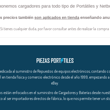
ponemos cargadores para todo tipo de Portátiles y Netb
s precios también
son aplicados en tienda
enseñando anu
Si tienes cualquier duda, por favor consultar antes de realizar la compra
icada al suministro de Repuestos de equipos electrónicos, contando co
l en tienda física y comercio electrónico desde el año 1999, empezando a
eBay.
s están enfocados en el suministro de Cargadores y Baterías desde nuestr
o al ser importadores directos de fábrica, lo que nos permite tener un s