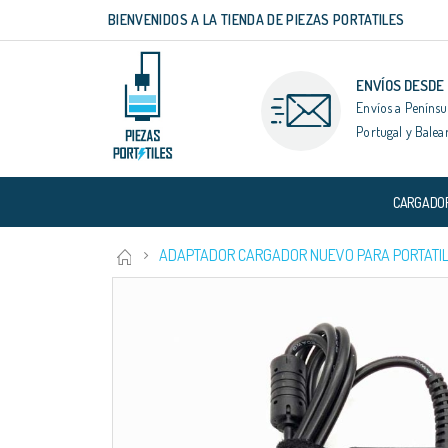
BIENVENIDOS A LA TIENDA DE PIEZAS PORTATILES
Ir
al
contenido
ENVÍOS DESDE
Envíos a Penínsu
Portugal y Balea
CARGADO
ADAPTADOR CARGADOR NUEVO PARA PORTATIL 
Saltar
al
final
de
la
galería
de