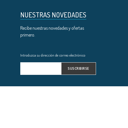
NUESTRAS NOVEDADES
Recibe nuestras novedades y ofertas
primero.
Introduzca su dirección de correo electrónico
SUSCRIBIRSE
Inscríbase
a
nuestro
boletín
de
noticias: