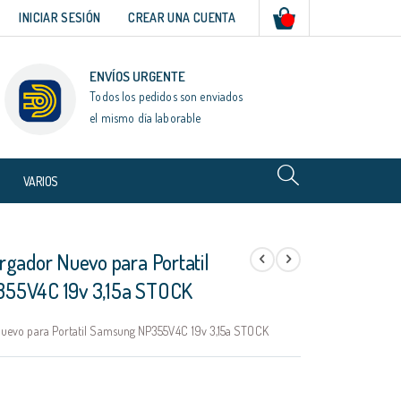
Mi cesta
INICIAR SESIÓN
CREAR UNA CUENTA
ENVÍOS URGENTE
Todos los pedidos son enviados
el mismo día laborable
VARIOS
rgador Nuevo para Portatil
55V4C 19v 3,15a STOCK
uevo para Portatil Samsung NP355V4C 19v 3,15a STOCK