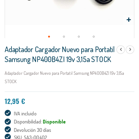
Saltar
Adaptador Cargador Nuevo para Portatil
al
comienzo
Samsung NP400B4ZI 19v 3,15a STOCK
de
la
Adaptador Cargador Nuevo para Portatil Samsung NP400B4ZI 19v 3,15a
galería
de
STOCK
imágenes
12,95 €
IVA incluido
Disponibilidad:
Disponible
Devolución 30 días
SKU: SA3-00402