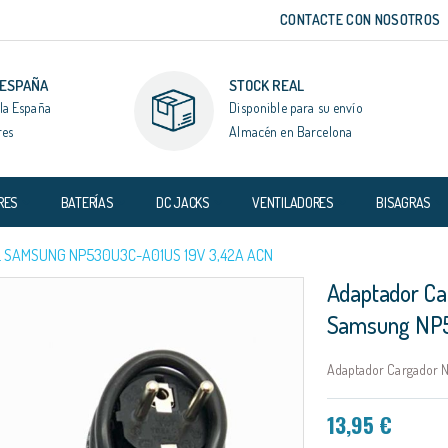
CONTACTE CON NOSOTROS
 ESPAÑA
STOCK REAL
la España
Disponible para su envío
res
Almacén en Barcelona
RES
BATERÍAS
DC JACKS
VENTILADORES
BISAGRAS
 SAMSUNG NP530U3C-A01US 19V 3,42A ACN
Adaptador Ca
Samsung NP5
Adaptador Cargador N
13,95 €