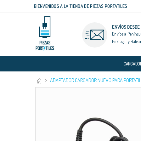
BIENVENIDOS A LA TIENDA DE PIEZAS PORTATILES
Ir
al
contenido
ENVÍOS DESDE
Envíos a Penínsu
Portugal y Balea
CARGADO
ADAPTADOR CARGADOR NUEVO PARA PORTATIL
Saltar
al
final
de
la
galería
de