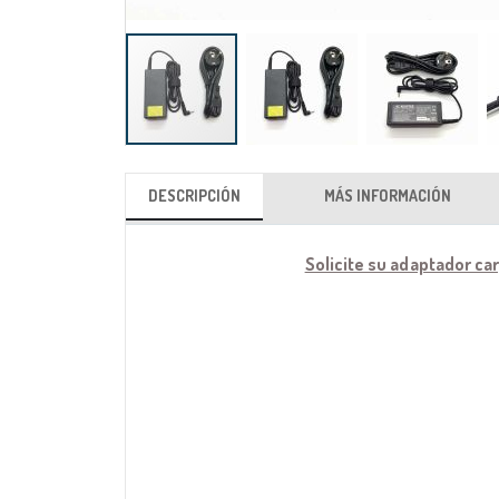
Saltar
al
DESCRIPCIÓN
MÁS INFORMACIÓN
comienzo
de
Solicite su adaptador ca
la
galería
de
imágenes