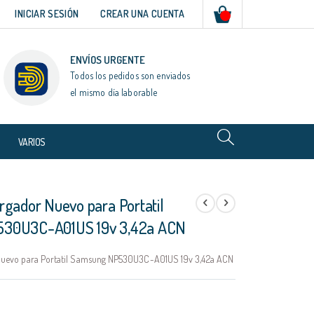
Mi cesta
INICIAR SESIÓN
CREAR UNA CUENTA
ENVÍOS URGENTE
Todos los pedidos son enviados
el mismo día laborable
VARIOS
rgador Nuevo para Portatil
30U3C-A01US 19v 3,42a ACN
uevo para Portatil Samsung NP530U3C-A01US 19v 3,42a ACN