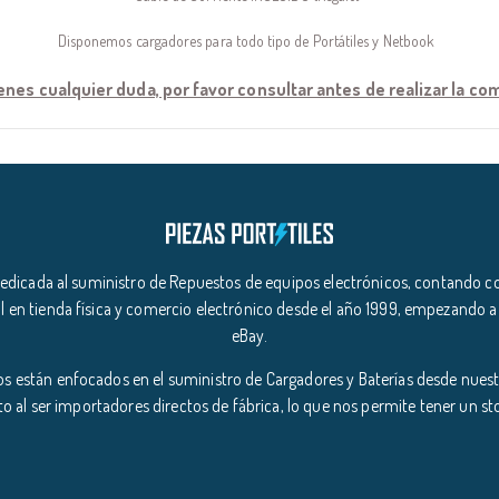
Disponemos cargadores para todo tipo de Portátiles y Netbook
ienes cualquier duda, por favor consultar antes de realizar la c
icada al suministro de Repuestos de equipos electrónicos, contando co
l en tienda física y comercio electrónico desde el año 1999, empezando a
eBay.
s están enfocados en el suministro de Cargadores y Baterías desde nuestr
o al ser importadores directos de fábrica, lo que nos permite tener un s