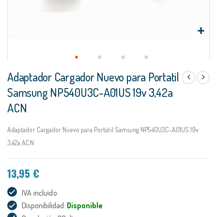
Saltar
Adaptador Cargador Nuevo para Portatil
al
comienzo
Samsung NP540U3C-A01US 19v 3,42a
de
ACN
la
galería
de
Adaptador Cargador Nuevo para Portatil Samsung NP540U3C-A01US 19v
imágenes
3,42a ACN
13,95 €
IVA incluido
Disponibilidad:
Disponible