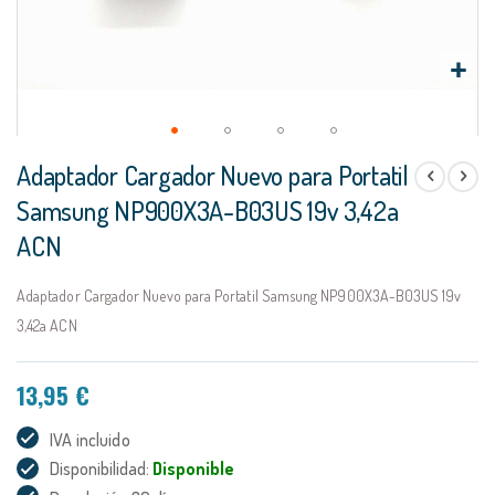
Saltar
Adaptador Cargador Nuevo para Portatil
al
comienzo
Samsung NP900X3A-B03US 19v 3,42a
de
ACN
la
galería
de
Adaptador Cargador Nuevo para Portatil Samsung NP900X3A-B03US 19v
imágenes
3,42a ACN
13,95 €
IVA incluido
Disponibilidad:
Disponible