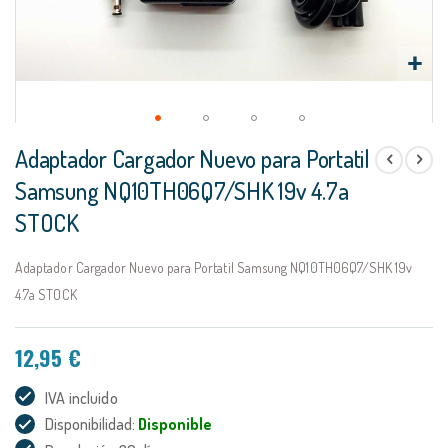
Saltar
Adaptador Cargador Nuevo para Portatil
al
comienzo
Samsung NQ10TH06Q7/SHK 19v 4.7a
de
STOCK
la
galería
de
Adaptador Cargador Nuevo para Portatil Samsung NQ10TH06Q7/SHK 19v
imágenes
4.7a STOCK
12,95 €
IVA incluido
Disponibilidad:
Disponible