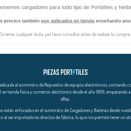
ponemos cargadores para todo tipo de Portátiles y Netb
s precios también
son aplicados en tienda
enseñando anu
Si tienes cualquier duda, por favor consultar antes de realizar la compra
icada al suministro de Repuestos de equipos electrónicos, contando co
l en tienda física y comercio electrónico desde el año 1999, empezando a
eBay.
s están enfocados en el suministro de Cargadores y Baterías desde nuestr
o al ser importadores directos de fábrica, lo que nos permite tener un s