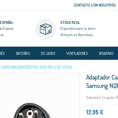
CONTACTE CON NOSOTROS
 ESPAÑA
STOCK REAL
la España
Disponible para su envío
res
Almacén en Barcelona
RES
BATERÍAS
DC JACKS
VENTILADORES
BISAGRAS
SAMSUNG NQ10TK2T10/SUK 19V 4.7A STOCK
Adaptador Ca
Samsung NQ1
Adaptador Cargador N
12,95 €