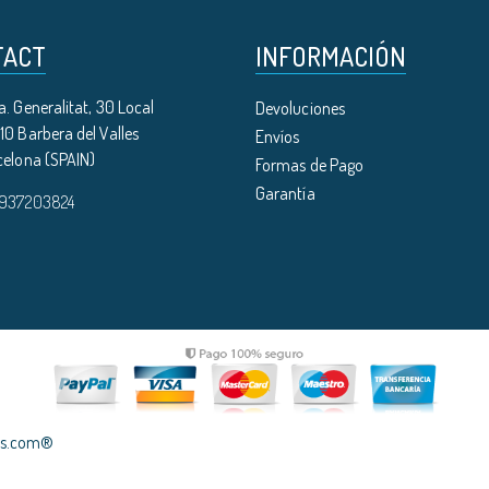
TACT
INFORMACIÓN
. Generalitat, 30 Local
Devoluciones
0 Barbera del Valles
Envíos
celona (SPAIN)
Formas de Pago
Garantía
 937203824
les.com®