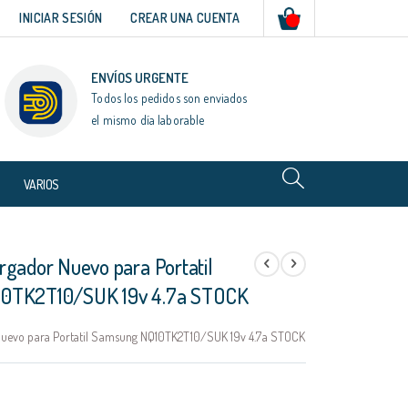
Mi cesta
INICIAR SESIÓN
CREAR UNA CUENTA
ENVÍOS URGENTE
Todos los pedidos son enviados
el mismo día laborable
VARIOS
rgador Nuevo para Portatil
0TK2T10/SUK 19v 4.7a STOCK
uevo para Portatil Samsung NQ10TK2T10/SUK 19v 4.7a STOCK