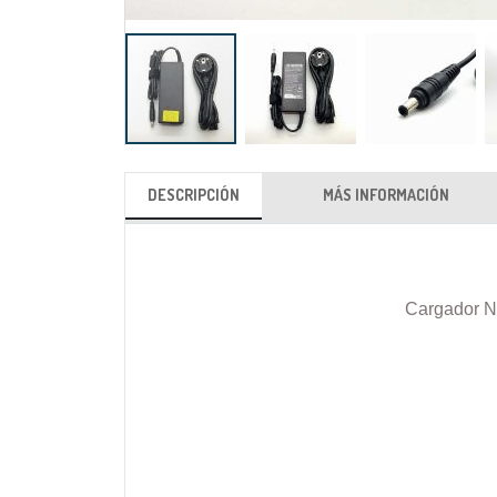
Saltar
al
DESCRIPCIÓN
MÁS INFORMACIÓN
comienzo
de
la
galería
Cargador N
de
imágenes