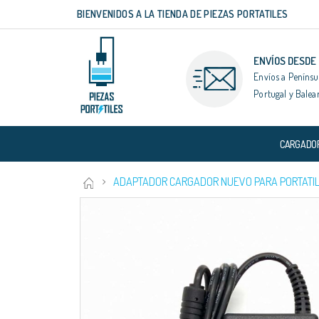
BIENVENIDOS A LA TIENDA DE PIEZAS PORTATILES
Ir
al
contenido
ENVÍOS DESDE
Envíos a Penínsu
Portugal y Balea
CARGADO
ADAPTADOR CARGADOR NUEVO PARA PORTATIL 
Saltar
al
final
de
la
galería
de