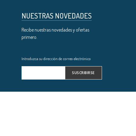
NUESTRAS NOVEDADES
Recibe nuestras novedades y ofertas
primero.
Introduzca su dirección de correo electrónico
SUSCRIBIRSE
Inscríbase
a
nuestro
boletín
de
noticias: